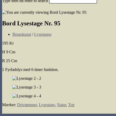
Type then hit enter to search
search
Bord Lysestage Nr. 95
Post
Brugskunst
/
Lysestager
category:
195 Kr
H 9 Cm
B 25 Cm
1 Fyrfadslys med 6 timer funktion.
Mærker
:
Drivtømmer
,
Lysestage
,
Natur
,
Træ