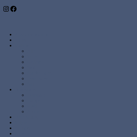
Instagram
Facebook
Abstrakte malerier
Kunst
Malerier
Alle
Store
Mellem
Små
Stærke Farver
Lyse Farver
Sæt
Brugskunst
Lysestager
Lamper
Møbler
Andre
Diverse ting
Solgte
Kontakt
Nyheder